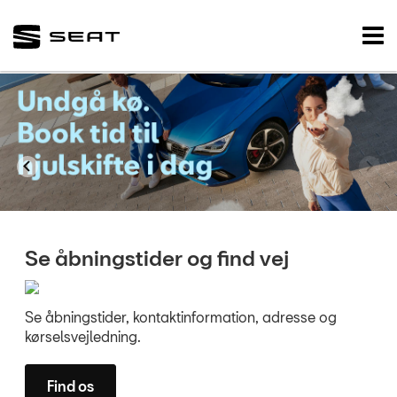
SEAT
Tog
nav
FORSIDE
BRUGTE BILER
VÆRKSTED
RESERVEDELE
SKADECENTER
Se åbningstider og find vej
NYHEDER
Se åbningstider, kontaktinformation, adresse og
kørselsvejledning.
TILBEHØR
Find os
OM OS