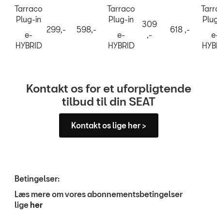
Tarraco
Tarraco
Tar
Plug-in
Plug-in
Plug
309
299,-
598,-
618 ,-
e-
e-
,-
e
HYBRID
HYBRID
HYB
Kontakt os for et uforpligtende
tilbud til din SEAT
Kontakt os lige her >
Betingelser:
Læs mere om vores abonnementsbetingelser
lige
her