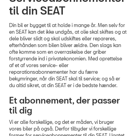
til din SEAT
Mere effekt og mi
Prismatch
Din bil er bygget til at holde i mange år. Men selv for
en SEAT kan det ikke undgås, at olie skal skiftes og at
MinSEAT
dele bliver slidt og skal udskiftes eller repareres,
efterhånden som bilen bliver ældre. Den slags kan
Klimarens / Klim
ofte komme som en overraskelse der griber
Synstjek
forstyrrende ind i privatøkonomien. Med oprettelse
af et af vores service- eller
ServiceCam
reparationsabonnementer har du færre
bekymringer, når din SEAT skal til service; og så er
Komplet klargør
du altid sikret, at din SEAT er i de bedste hænder.
RESERVEDELE
Et abonnement, der passer
til dig
SKADECENTER
Vi er alle forskellige, og det er måden, vi bruger
NYHEDER
vores biler på også. Derfor tilbyder vi forskellige
former for serviceabonnementer til din SEAT. Uagtet