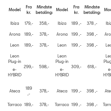
Fra
Mindste
Fra
Mindste
Model
Model
Mo
kr.
betaling:
kr.
betaling:
Ibiza
179,-
358,-
Ibiza
189 ,-
378 ,-
Ibi
Arona
189,-
378,-
Arona
199 ,-
398 ,-
Ar
Leon
189,-
378,-
Leon
199 ,-
398 ,-
Le
Leon
Leon
Le
Plug-in
Plug-in
Plug
299,-
598,-
309,-
618,-
e-
e-
e
HYBRID
HYBRID
HYB
189
Ateca
378,-
Ateca
199 ,-
398 ,-
At
,-
Tarraco
189,-
378,-
Tarraco
199 ,-
398 ,-
Tar