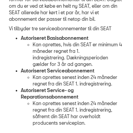
om du er ved at købe en helt ny SEAT, eller om din
TILBEHØR
SEAT allerede har kørt i et par år, har vi et
abonnement der passer til netop din bil.
OM OS
Vi tilbyder tre serviceabonnementer til din SEAT
Autoriseret Basisabonnement
MØD OS PÅ FAC
Kan oprettes, hvis din SEAT er minimum 4
INSTAGRAM
måneder regnet fra 1.
indregistrering. Dækningsperioden
gælder for 3 år ad gangen.
Autoriseret Serviceabonnement
Kan oprettes senest inden 24 måneder
regnet fra din SEAT 1. indregistrering.
Autoriseret Service- og
Reparationsabonnement
Kan oprettes senest inden 24 måneder
regnet fra din SEAT 1. indregistrering,
såfremt din SEAT har overholdt
producents serviceplan.