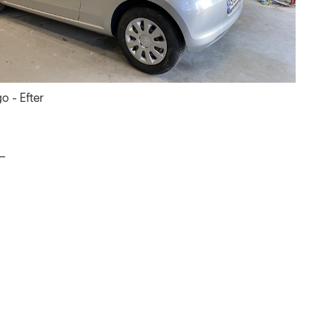
o - Efter
_