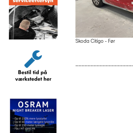
Skoda Citigo - Før
___________________