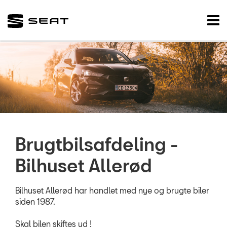
SEAT
Tog
nav
FORSIDE
BRUGTE BILER
Brugtbilsafdelin
VÆRKSTED
RESERVEDELE
Brugtbilsafdeling -
Bilhuset Allerød
SKADECENTER
NYHEDER
Bilhuset Allerød har handlet med nye og brugte biler
siden 1987.
TILBEHØR
Skal bilen skiftes ud !